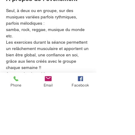
Seul, à deux ou en groupe, sur des 
musiques variées parfois rythmiques, 
parfois mélodiques :
samba, rock, reggae, musique du monde 
etc.
Les exercices durant la séance permettent 
un relâchement musculaire et apportent un 
bien être global, une confiance en soi, 
grâce aux liens créés avec le groupe 
chaque semaine !!
Aucune chorégraphie,
aucun besoin de savoir danser,
Phone
Email
Facebook
juste la joie de se mettre en mouvement! 
(Prévoir tenue décontractée et bouteille 
d'eau)
Partager cet événement