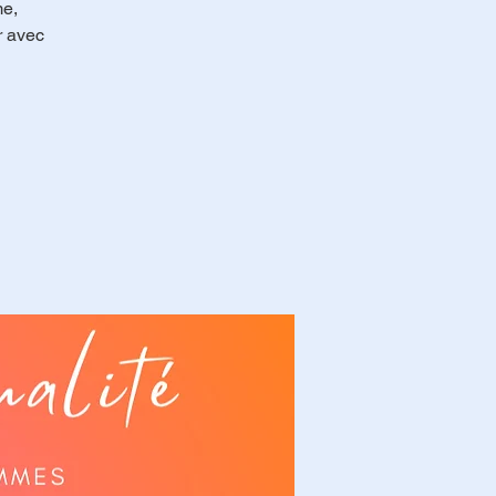
me,
r avec