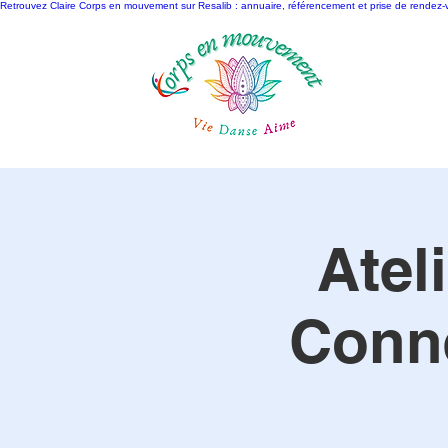
Retrouvez Claire Corps en mouvement sur Resalib : annuaire, référencement et prise de rendez-
Atel
Conne