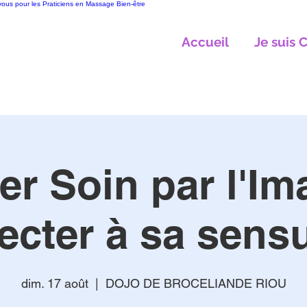
vous pour les Praticiens en Massage Bien-être
Accueil
Je suis C
ier Soin par l'Im
cter à sa sensu
dim. 17 août
  |  
DOJO DE BROCELIANDE RIOU