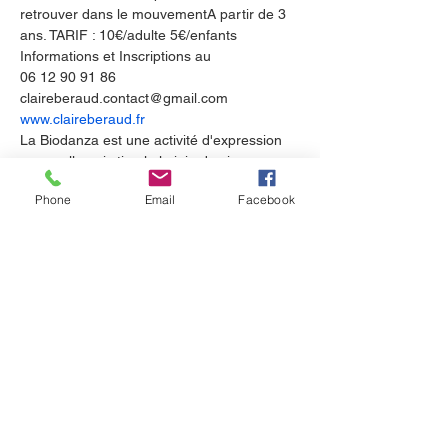
retrouver dans le mouvementA partir de 3 
ans. TARIF : 10€/adulte 5€/enfants 
Informations et Inscriptions au

06 12 90 91 86 
www.claireberaud.fr
La Biodanza est une activité d'expression 
corporelle qui stimule la joie de vivre.
Lorsque celle-ci est proposée en famille,

Phone
Email
Facebook
elle favorise le lien intergénérationnel, la 
bienveillance et le plaisir d’être ensemble.
A travers les jeux et la danse,

chaque membre de la famille peut

exprimer son mouvement et

sa créativité librement.
Vous êtes la.le bienvenue seul.e et/ou 
accompagnés.ées!

Au plaisir de vous retrouver dans le 
mouvement de la vie!