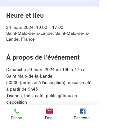
Heure et lieu
24 mars 2024, 10:00 – 17:00
Saint-Malo-de-la-Lande, Saint-Malo-de-la-
Lande, France
À propos de l'événement
Dimanche 24 mars 2024 de 10h à 17h à 
Saint Malo-de-la-Lande
50200 (adresse à l'inscription), accueil-café 
à partir de 9h45
Tisanes, thés, café, petits gâteaux à 
disposition
Merci d’apporter vos couverts avec votre 
plat préféré (salé ou
Phone
Email
Facebook
sucré) que nous mettrons en commun
Participation : 50€ (Petits budgets : nous 
contacter, nous