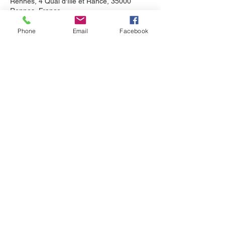
Rennes, 4 Quai d'Ille et Rance, 35000
Rennes, France
Phone
Email
Facebook
Partager cet événement
© 2023 par Claire Béraud - Corps
En Mouvement. Tous droits
réservés.
SIRET -
979 397 502 00019
.
Déclaration
d’activité enregistrée sous le numéro
53351154935
auprès du préfet de la
région BRETAGNE.
Consulter les
CGV
et les
MENTIONS
LÉGALES
Site créé avec l'entreprise "Com' Un
Savoir-Flair"