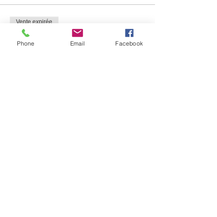
Vente expirée
Type de billet
Phone
Email
Facebook
Acompte Stage Résidentiel
Plus d'info
Prix
80,00 €
Partager cet événement